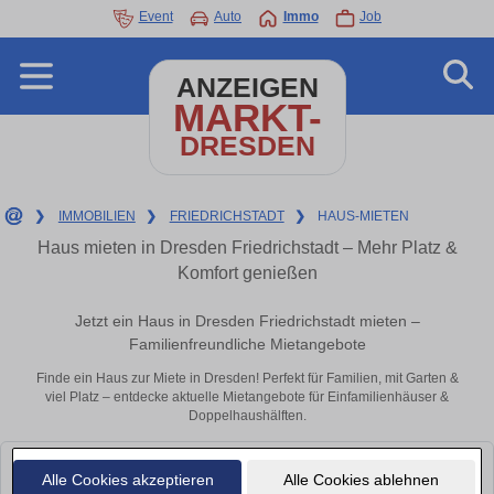
Event
Auto
Immo
Job
ANZEIGEN
MARKT-
DRESDEN
❯
IMMOBILIEN
❯
FRIEDRICHSTADT
❯
HAUS-MIETEN
Haus mieten in Dresden Friedrichstadt – Mehr Platz &
Komfort genießen
Jetzt ein Haus in Dresden Friedrichstadt mieten –
Familienfreundliche Mietangebote
Finde ein Haus zur Miete in Dresden! Perfekt für Familien, mit Garten &
viel Platz – entdecke aktuelle Mietangebote für Einfamilienhäuser &
Doppelhaushälften.
Leider konnten wir derzeit keine passenden Objekte finden. Schauen Sie
Alle Cookies akzeptieren
Alle Cookies ablehnen
bald wieder vorbei!