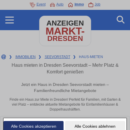
Event
Auto
Immo
Job
ANZEIGEN
MARKT-
DRESDEN
❯
IMMOBILIEN
❯
SEEVORSTADT
❯
HAUS-MIETEN
Haus mieten in Dresden Seevorstadt – Mehr Platz &
Komfort genießen
Jetzt ein Haus in Dresden Seevorstadt mieten –
Familienfreundliche Mietangebote
Finde ein Haus zur Miete in Dresden! Perfekt für Familien, mit Garten &
viel Platz – entdecke aktuelle Mietangebote für Einfamilienhäuser &
Doppelhaushälften.
Leider konnten wir derzeit keine passenden Objekte finden. Schauen Sie
Alle Cookies akzeptieren
Alle Cookies ablehnen
bald wieder vorbei!