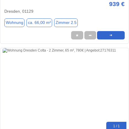
939 €
Dresden, 01129
Wohnung
ca. 66,00 m²
Zimmer 2.5
★
➦
➜
1 / 1